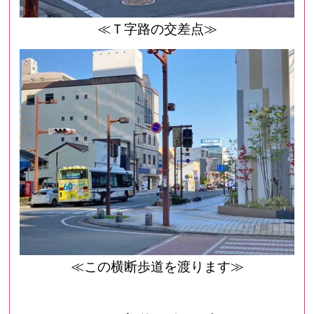
≪Ｔ字路の交差点≫
≪この横断歩道を渡ります≫