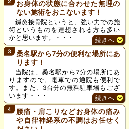
２
お身体の状態に合わせた無理の
ない施術をおこないます！
鍼灸接骨院というと、強い力での施
術というものを連想される方も多い
かと思います。
・・・
続き
へ
３
桑名駅から7分の便利な場所にあ
ります！
当院は、桑名駅から7分の場所にあ
りますので、電車での通院も便利で
す。また、3台分の無料駐車場もござ
います・・・
続き
へ
４
腰痛・肩こりなどお身体の痛み
や自律神経系の不調はお任せく
ださい！