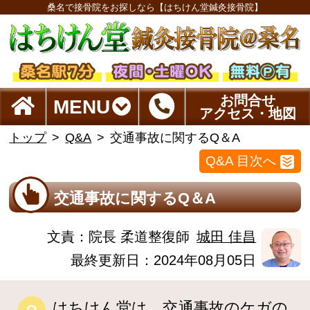
桑名で接骨院をお探しなら【はちけん堂鍼灸接骨院】
お問合せ
MENU
アクセス・地図
トップ
Q&A
交通事故に関するQ＆A
Q&A 目次へ
交通事故に関するQ＆A
文責：
院長 柔道整復師
城田 佳昌
最終更新日：2024年08月05日
はちけん堂は、交通事故のケガの
Q